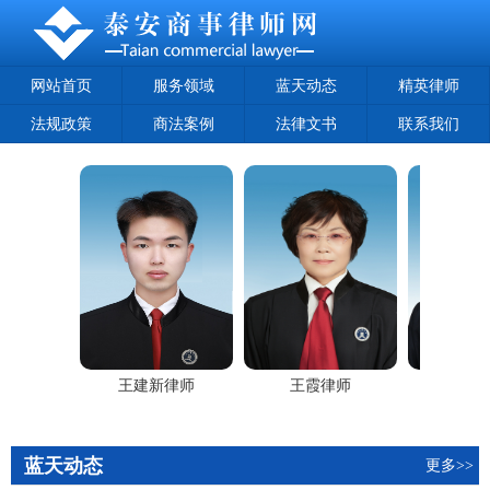
网站首页
服务领域
蓝天动态
精英律师
法规政策
商法案例
法律文书
联系我们
律师
王建新律师
王霞律师
王军律
蓝天动态
更多>>