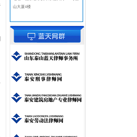
行
山大厦4楼
别
效
公