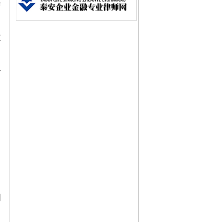
案
数
方
，
调