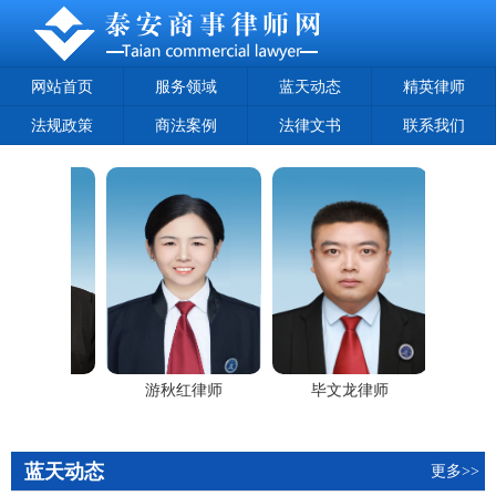
网站首页
服务领域
蓝天动态
精英律师
法规政策
商法案例
法律文书
联系我们
振红
游秋红律师
毕文龙律师
王
蓝天动态
更多>>