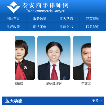
网站首页
服务领域
蓝天动态
精英律师
法规政策
商法案例
法律文书
联系我们
陈振红
游秋红律师
毕文龙律师
蓝天动态
更多>>